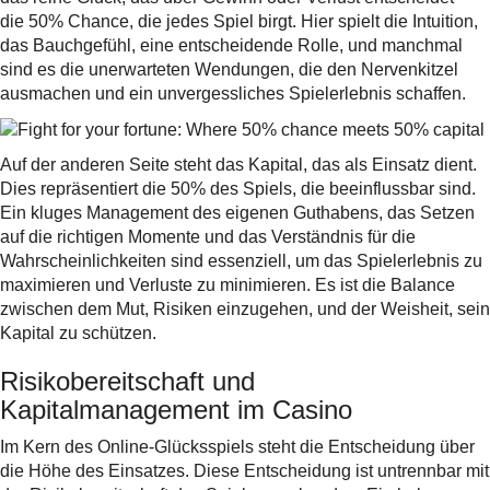
die 50% Chance, die jedes Spiel birgt. Hier spielt die Intuition,
das Bauchgefühl, eine entscheidende Rolle, und manchmal
sind es die unerwarteten Wendungen, die den Nervenkitzel
ausmachen und ein unvergessliches Spielerlebnis schaffen.
Auf der anderen Seite steht das Kapital, das als Einsatz dient.
Dies repräsentiert die 50% des Spiels, die beeinflussbar sind.
Ein kluges Management des eigenen Guthabens, das Setzen
auf die richtigen Momente und das Verständnis für die
Wahrscheinlichkeiten sind essenziell, um das Spielerlebnis zu
maximieren und Verluste zu minimieren. Es ist die Balance
zwischen dem Mut, Risiken einzugehen, und der Weisheit, sein
Kapital zu schützen.
Risikobereitschaft und
Kapitalmanagement im Casino
Im Kern des Online-Glücksspiels steht die Entscheidung über
die Höhe des Einsatzes. Diese Entscheidung ist untrennbar mit