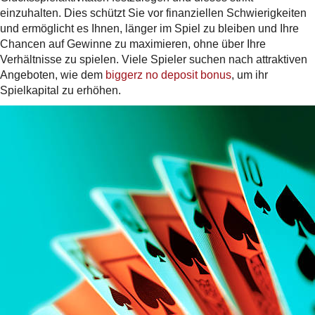
einzuhalten. Dies schützt Sie vor finanziellen Schwierigkeiten
und ermöglicht es Ihnen, länger im Spiel zu bleiben und Ihre
Chancen auf Gewinne zu maximieren, ohne über Ihre
Verhältnisse zu spielen. Viele Spieler suchen nach attraktiven
Angeboten, wie dem
biggerz no deposit bonus
, um ihr
Spielkapital zu erhöhen.