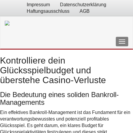
Impressum
Datenschutzerklärung
Haftungsausschluss
AGB
Kontrolliere dein
Glücksspielbudget und
überstehe Casino-Verluste
Die Bedeutung eines soliden Bankroll-
Managements
Ein effektives Bankroll-Management ist das Fundament für ein
verantwortungsbewusstes und potenziell profitables
Glücksspiel. Es geht darum, ein klares Budget für
Glücksspielaktivitäten festzulegen und dieses strikt