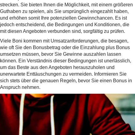
strecken. Sie bieten Ihnen die Möglichkeit, mit einem größeren
Guthaben zu spielen, als Sie ursprünglich eingezahlt haben,
und erhöhen somit Ihre potenziellen Gewinnchancen. Es ist
jedoch entscheidend, die Bedingungen und Konditionen, die
mit diesen Angeboten verbunden sind, sorgfältig zu prüfen.
Viele Boni kommen mit Umsatzanforderungen, die besagen,
wie oft Sie den Bonusbetrag oder die Einzahlung plus Bonus
umsetzen müssen, bevor Sie Gewinne auszahlen lassen
können. Ein Verständnis dieser Bedingungen ist unerlässlich,
um das Beste aus den Angeboten herauszuholen und
unerwartete Enttäuschungen zu vermeiden. Informieren Sie
sich stets über die genauen Regeln, bevor Sie einen Bonus in
Anspruch nehmen.