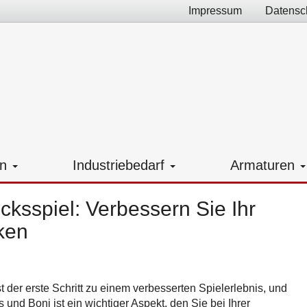
Impressum
Datensc
en
Industriebedarf
Armaturen
cksspiel: Verbessern Sie Ihr
ken
der erste Schritt zu einem verbesserten Spielerlebnis, und
und Boni ist ein wichtiger Aspekt, den Sie bei Ihrer