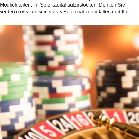
Möglichkeiten, Ihr Spielkapital aufzustocken. Denken Sie
werden muss, um sein volles Potenzial zu entfalten und Ihr