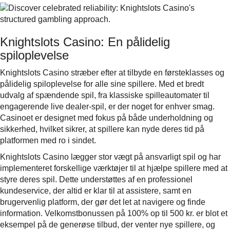
Knightslots Casino: En pålidelig
spiloplevelse
Knightslots Casino stræber efter at tilbyde en førsteklasses og
pålidelig spiloplevelse for alle sine spillere. Med et bredt
udvalg af spændende spil, fra klassiske spilleautomater til
engagerende live dealer-spil, er der noget for enhver smag.
Casinoet er designet med fokus på både underholdning og
sikkerhed, hvilket sikrer, at spillere kan nyde deres tid på
platformen med ro i sindet.
Knightslots Casino lægger stor vægt på ansvarligt spil og har
implementeret forskellige værktøjer til at hjælpe spillere med at
styre deres spil. Dette understøttes af en professionel
kundeservice, der altid er klar til at assistere, samt en
brugervenlig platform, der gør det let at navigere og finde
information. Velkomstbonussen på 100% op til 500 kr. er blot et
eksempel på de generøse tilbud, der venter nye spillere, og