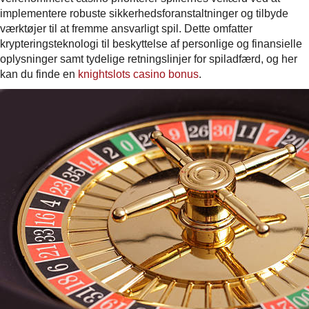
implementere robuste sikkerhedsforanstaltninger og tilbyde
værktøjer til at fremme ansvarligt spil. Dette omfatter
krypteringsteknologi til beskyttelse af personlige og finansielle
oplysninger samt tydelige retningslinjer for spiladfærd, og her
kan du finde en
knightslots casino bonus
.