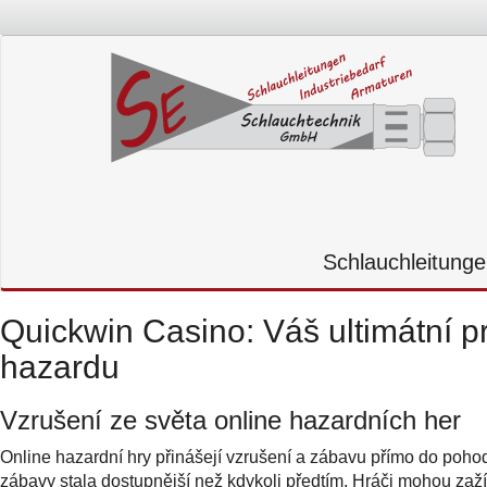
Schlauchleitung
Quickwin Casino: Váš ultimátní p
hazardu
Vzrušení ze světa online hazardních her
Online hazardní hry přinášejí vzrušení a zábavu přímo do poho
zábavy stala dostupnější než kdykoli předtím. Hráči mohou zažít