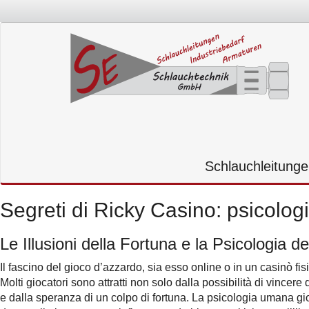
Schlauchleitung
Segreti di Ricky Casino: psicologi
Le Illusioni della Fortuna e la Psicologia 
Il fascino del gioco d’azzardo, sia esso online o in un casinò fi
Molti giocatori sono attratti non solo dalla possibilità di vince
e dalla speranza di un colpo di fortuna. La psicologia umana gi