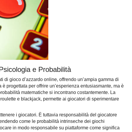
sicologia e Probabilità
ti di gioco d’azzardo online, offrendo un’ampia gamma di
a è progettata per offrire un’esperienza entusiasmante, ma è
probabilità matematiche si incontrano costantemente. La
he roulette e blackjack, permette ai giocatori di sperimentare
enere i giocatori. È tuttavia responsabilità del giocatore
endendo come le probabilità intrinseche dei giochi
Giocare in modo responsabile su piattaforme come significa