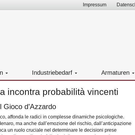
Impressum
Datensc
en
Industriebedarf
Armaturen
a incontra probabilità vincenti
del Gioco d’Azzardo
sico, affonda le radici in complesse dinamiche psicologiche.
re denaro, ma anche dall’emozione del rischio, dall’anticipazione
oca un ruolo cruciale nel determinare le decisioni prese