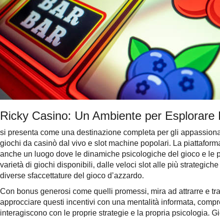
Ricky Casino: Un Ambiente per Esplorare P
si presenta come una destinazione completa per gli appassiona
giochi da casinò dal vivo e slot machine popolari. La piattaform
anche un luogo dove le dinamiche psicologiche del gioco e le 
varietà di giochi disponibili, dalle veloci slot alle più strategic
diverse sfaccettature del gioco d’azzardo.
Con bonus generosi come quelli promessi, mira ad attrarre e tratt
approcciare questi incentivi con una mentalità informata, compr
interagiscono con le proprie strategie e la propria psicologia. 