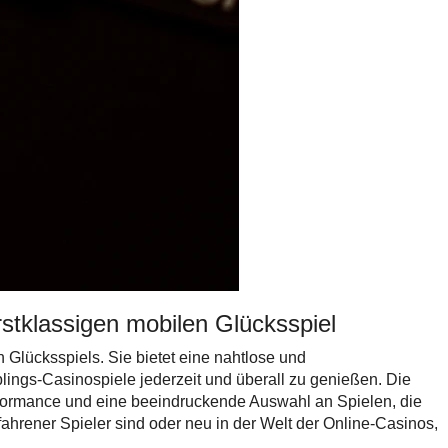
rstklassigen mobilen Glücksspiel
n Glücksspiels. Sie bietet eine nahtlose und
eblings-Casinospiele jederzeit und überall zu genießen. Die
erformance und eine beeindruckende Auswahl an Spielen, die
rfahrener Spieler sind oder neu in der Welt der Online-Casinos,