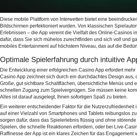
Diese mobile Plattform von Interwetten bietet eine beeindrucke
Bildschirmen perfektioniert wurden. Von klassischen Spielauto
Erlebnissen – die App vereint die Vielfalt des Online-Casinos 
dafür, dass Sie sich mühelos zurechtfinden und sich voll und 
mobiles Entertainment auf höchstem Niveau, das auf die Bedürf
Optimale Spielerfahrung durch intuitive A
Die Entwicklung einer erfolgreichen Casino App erfordert mehr 
Casino App zeichnet sich durch ein durchdachtes Design aus, d
Große, gut sichtbare Schaltflächen, übersichtliche Menüs und e
schnellen Zugang zum Spielvergnügen. Sie müssen keine komp
Alles ist darauf ausgelegt, Ihnen sofortigen Spaß zu bieten.
Ein weiterer entscheidender Faktor für die Nutzerzufriedenheit i
auf einer Vielzahl von Smartphones und Tablets reibungslos zu 
sorgen dafür, dass das Spielerlebnis flüssig und ohne störende
Spielen, die schnelle Reaktionen erfordern, oder bei Live-Cas
Raffinesse der App ist ein klares Zeichen für das Engagement