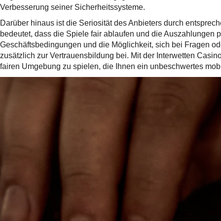
Verbesserung seiner Sicherheitssysteme.
Darüber hinaus ist die Seriosität des Anbieters durch entspre
bedeutet, dass die Spiele fair ablaufen und die Auszahlungen p
Geschäftsbedingungen und die Möglichkeit, sich bei Fragen o
zusätzlich zur Vertrauensbildung bei. Mit der Interwetten Casin
fairen Umgebung zu spielen, die Ihnen ein unbeschwertes mobil