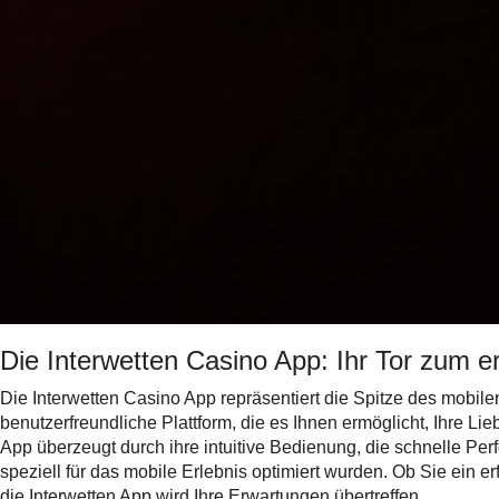
Die Interwetten Casino App: Ihr Tor zum e
Die Interwetten Casino App repräsentiert die Spitze des mobile
benutzerfreundliche Plattform, die es Ihnen ermöglicht, Ihre Li
App überzeugt durch ihre intuitive Bedienung, die schnelle P
speziell für das mobile Erlebnis optimiert wurden. Ob Sie ein e
die Interwetten App wird Ihre Erwartungen übertreffen.