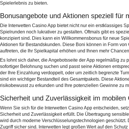
Spielerlebnis zu bieten.
Bonusangebote und Aktionen speziell für m
Die Interwetten Casino App bietet nicht nur ein erstklassiges Sp
Spielrunden noch lukrativer zu gestalten. Oftmals gibt es spez
konzipiert sind. Dies kann ein Willkommensbonus für neue Spiele
Aktionen für Bestandskunden. Diese Boni können in Form von 
auftreten, die Ihr Spielkapital erhöhen und Ihnen mehr Chance
Es lohnt sich daher, die Angebotsseite der App regelmäßig zu pr
sofortiger Belohnung suchen und passt seine Aktionen entspr
der Ihre Einzahlung verdoppelt, oder um zeitlich begrenzte Tur
sind ein wichtiger Bestandteil des Gesamtpakets. Diese Aktione
risikobewusst zu erkunden und Ihre potenziellen Gewinne zu m
Sicherheit und Zuverlässigkeit im mobilen
Wenn Sie sich für die Interwetten Casino App entscheiden, setz
Sicherheit und Zuverlässigkeit erfüllt. Die Übertragung sensibl
wird durch moderne Verschlüsselungstechnologien geschützt. D
Zugriff sicher sind. Interwetten legt großen Wert auf den Schutz