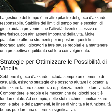
La gestione del tempo è un altro pilastro del gioco d’azzardo
responsabile. Stabilire dei limiti di tempo per le sessioni di
gioco aiuta a prevenire che l’attività diventi eccessiva e
interferisca con altri aspetti importanti della vita. Molte
piattaforme offrono strumenti per impostare questi limiti,
incoraggiando i giocatori a fare pause regolari e a mantenere
una prospettiva equilibrata sul loro coinvolgimento.
Strategie per Ottimizzare le Possibilità di
Vincita
Sebbene il gioco d’azzardo includa sempre un elemento di
casualità, esistono strategie che possono aiutare i giocatori a
ottimizzare la loro esperienza e, potenzialmente, le loro vincite.
Comprendere le regole e le meccaniche dei giochi scelti è
fondamentale. Ad esempio, nelle slot machine, familiarizzare
con le tabelle dei pagamenti, le linee di vincita e le funzionalità
bonus può fare una differenza significativa.