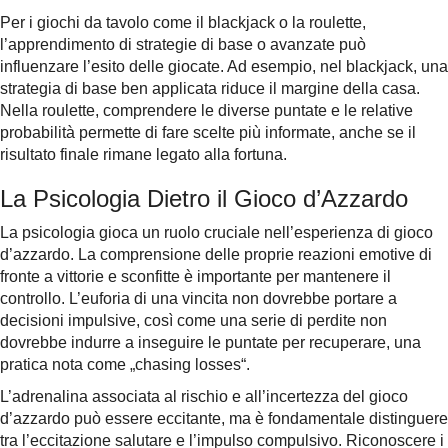
Per i giochi da tavolo come il blackjack o la roulette,
l’apprendimento di strategie di base o avanzate può
influenzare l’esito delle giocate. Ad esempio, nel blackjack, una
strategia di base ben applicata riduce il margine della casa.
Nella roulette, comprendere le diverse puntate e le relative
probabilità permette di fare scelte più informate, anche se il
risultato finale rimane legato alla fortuna.
La Psicologia Dietro il Gioco d’Azzardo
La psicologia gioca un ruolo cruciale nell’esperienza di gioco
d’azzardo. La comprensione delle proprie reazioni emotive di
fronte a vittorie e sconfitte è importante per mantenere il
controllo. L’euforia di una vincita non dovrebbe portare a
decisioni impulsive, così come una serie di perdite non
dovrebbe indurre a inseguire le puntate per recuperare, una
pratica nota come „chasing losses“.
L’adrenalina associata al rischio e all’incertezza del gioco
d’azzardo può essere eccitante, ma è fondamentale distinguere
tra l’eccitazione salutare e l’impulso compulsivo. Riconoscere i