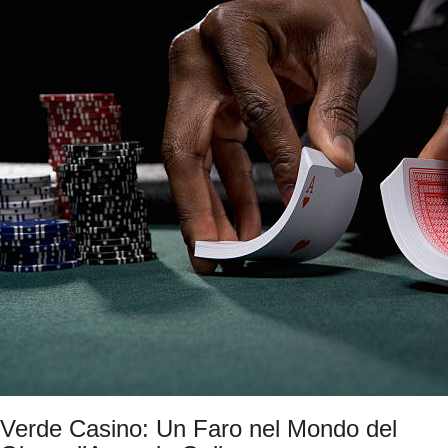
Verde Casino: Un Faro nel Mondo del