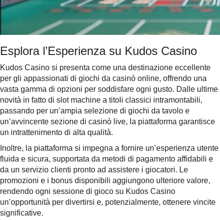
Esplora l’Esperienza su Kudos Casino
Kudos Casino si presenta come una destinazione eccellente
per gli appassionati di giochi da casinò online, offrendo una
vasta gamma di opzioni per soddisfare ogni gusto. Dalle ultime
novità in fatto di slot machine a titoli classici intramontabili,
passando per un’ampia selezione di giochi da tavolo e
un’avvincente sezione di casinò live, la piattaforma garantisce
un intrattenimento di alta qualità.
Inoltre, la piattaforma si impegna a fornire un’esperienza utente
fluida e sicura, supportata da metodi di pagamento affidabili e
da un servizio clienti pronto ad assistere i giocatori. Le
promozioni e i bonus disponibili aggiungono ulteriore valore,
rendendo ogni sessione di gioco su Kudos Casino
un’opportunità per divertirsi e, potenzialmente, ottenere vincite
significative.