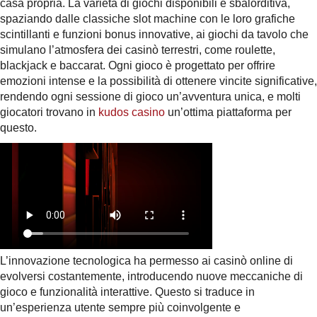
casa propria. La varietà di giochi disponibili è sbalorditiva,
spaziando dalle classiche slot machine con le loro grafiche
scintillanti e funzioni bonus innovative, ai giochi da tavolo che
simulano l’atmosfera dei casinò terrestri, come roulette,
blackjack e baccarat. Ogni gioco è progettato per offrire
emozioni intense e la possibilità di ottenere vincite significative,
rendendo ogni sessione di gioco un’avventura unica, e molti
giocatori trovano in
kudos casino
un’ottima piattaforma per
questo.
L’innovazione tecnologica ha permesso ai casinò online di
evolversi costantemente, introducendo nuove meccaniche di
gioco e funzionalità interattive. Questo si traduce in
un’esperienza utente sempre più coinvolgente e