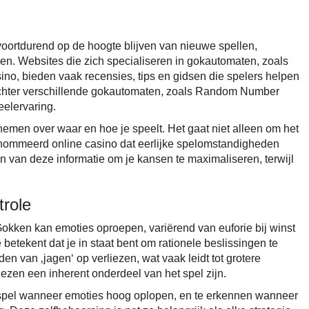
 voortdurend op de hoogte blijven van nieuwe spellen,
en. Websites die zich specialiseren in gokautomaten, zoals
ino, bieden vaak recensies, tips en gidsen die spelers helpen
chter verschillende gokautomaten, zoals Random Number
eelervaring.
nemen over waar en hoe je speelt. Het gaat niet alleen om het
enommeerd online casino dat eerlijke spelomstandigheden
en van deze informatie om je kansen te maximaliseren, terwijl
role
okken kan emoties oproepen, variërend van euforie bij winst
e betekent dat je in staat bent om rationele beslissingen te
n van ‚jagen‘ op verliezen, wat vaak leidt tot grotere
iezen een inherent onderdeel van het spel zijn.
spel wanneer emoties hoog oplopen, en te erkennen wanneer