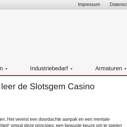
Impressum
Datensc
en
Industriebedarf
Armaturen
leer de Slotsgem Casino
ben. Het vereist een doordachte aanpak en een mentale
ntaliteit‘ omvat deze principes: een bewuste keuze om te spelen