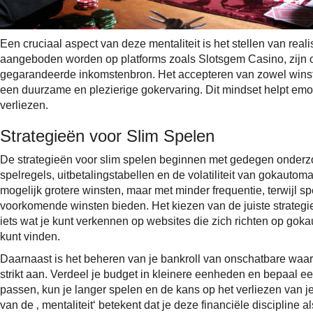
Een cruciaal aspect van deze mentaliteit is het stellen van rea
aangeboden worden op platforms zoals Slotsgem Casino, zijn o
gegarandeerde inkomstenbron. Het accepteren van zowel winsten
een duurzame en plezierige gokervaring. Dit mindset helpt emot
verliezen.
Strategieën voor Slim Spelen
De strategieën voor slim spelen beginnen met gedegen onderzoek
spelregels, uitbetalingstabellen en de volatiliteit van gokautoma
mogelijk grotere winsten, maar met minder frequentie, terwijl spe
voorkomende winsten bieden. Het kiezen van de juiste strategie
iets wat je kunt verkennen op websites die zich richten op gok
kunt vinden.
Daarnaast is het beheren van je bankroll van onschatbare waard
strikt aan. Verdeel je budget in kleinere eenheden en bepaal ee
passen, kun je langer spelen en de kans op het verliezen van j
van de ‚ mentaliteit‘ betekent dat je deze financiële discipline als