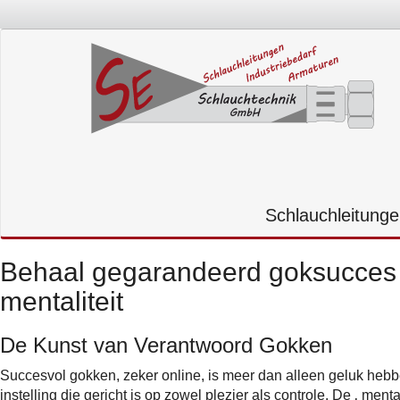
Schlauchleitung
Behaal gegarandeerd goksucces 
mentaliteit
De Kunst van Verantwoord Gokken
Succesvol gokken, zeker online, is meer dan alleen geluk heb
instelling die gericht is op zowel plezier als controle. De ‚ me