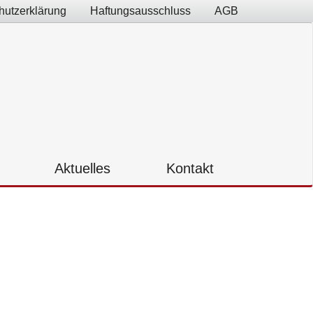
hutzerklärung
Haftungsausschluss
AGB
Aktuelles
Kontakt