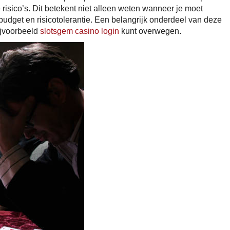
 risico’s. Dit betekent niet alleen weten wanneer je moet
budget en risicotolerantie. Een belangrijk onderdeel van deze
ijvoorbeeld
slotsgem casino login
kunt overwegen.