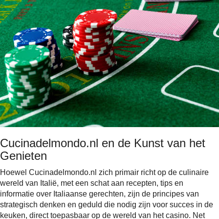
Cucinadelmondo.nl en de Kunst van het
Genieten
Hoewel Cucinadelmondo.nl zich primair richt op de culinaire
wereld van Italië, met een schat aan recepten, tips en
informatie over Italiaanse gerechten, zijn de principes van
strategisch denken en geduld die nodig zijn voor succes in de
keuken, direct toepasbaar op de wereld van het casino. Net