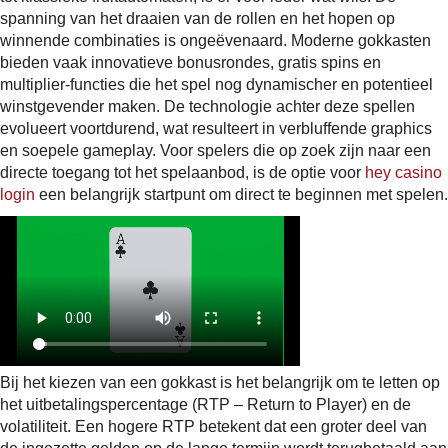
spanning van het draaien van de rollen en het hopen op
winnende combinaties is ongeëvenaard. Moderne gokkasten
bieden vaak innovatieve bonusrondes, gratis spins en
multiplier-functies die het spel nog dynamischer en potentieel
winstgevender maken. De technologie achter deze spellen
evolueert voortdurend, wat resulteert in verbluffende graphics
en soepele gameplay. Voor spelers die op zoek zijn naar een
directe toegang tot het spelaanbod, is de optie voor
hey casino
login
een belangrijk startpunt om direct te beginnen met spelen.
Bij het kiezen van een gokkast is het belangrijk om te letten op
het uitbetalingspercentage (RTP – Return to Player) en de
volatiliteit. Een hogere RTP betekent dat een groter deel van