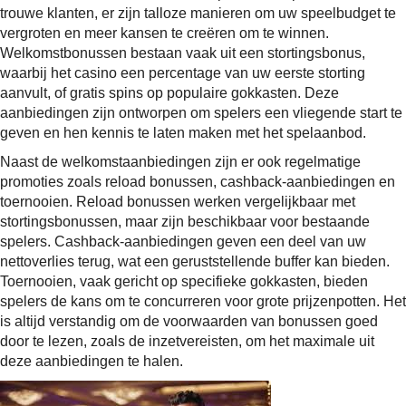
trouwe klanten, er zijn talloze manieren om uw speelbudget te
vergroten en meer kansen te creëren om te winnen.
Welkomstbonussen bestaan vaak uit een stortingsbonus,
waarbij het casino een percentage van uw eerste storting
aanvult, of gratis spins op populaire gokkasten. Deze
aanbiedingen zijn ontworpen om spelers een vliegende start te
geven en hen kennis te laten maken met het spelaanbod.
Naast de welkomstaanbiedingen zijn er ook regelmatige
promoties zoals reload bonussen, cashback-aanbiedingen en
toernooien. Reload bonussen werken vergelijkbaar met
stortingsbonussen, maar zijn beschikbaar voor bestaande
spelers. Cashback-aanbiedingen geven een deel van uw
nettoverlies terug, wat een geruststellende buffer kan bieden.
Toernooien, vaak gericht op specifieke gokkasten, bieden
spelers de kans om te concurreren voor grote prijzenpotten. Het
is altijd verstandig om de voorwaarden van bonussen goed
door te lezen, zoals de inzetvereisten, om het maximale uit
deze aanbiedingen te halen.