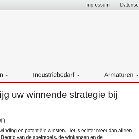
Impressum
Datensc
en
Industriebedarf
Armaturen
jg uw winnende strategie bij
en
inding en potentiële winsten. Het is echter meer dan alleen
e. Begrip van de spelregels, de winkansen en de