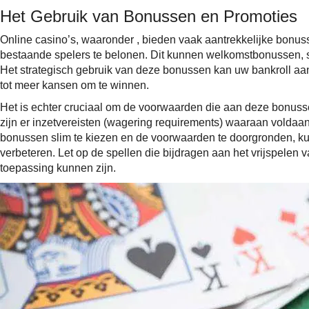
Het Gebruik van Bonussen en Promoties
Online casino’s, waaronder , bieden vaak aantrekkelijke bonu
bestaande spelers te belonen. Dit kunnen welkomstbonussen, s
Het strategisch gebruik van deze bonussen kan uw bankroll aanz
tot meer kansen om te winnen.
Het is echter cruciaal om de voorwaarden die aan deze bonusse
zijn er inzetvereisten (wagering requirements) waaraan voldaan
bonussen slim te kiezen en de voorwaarden te doorgronden, k
verbeteren. Let op de spellen die bijdragen aan het vrijspelen
toepassing kunnen zijn.