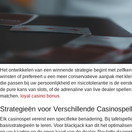
Het ontwikkelen van een winnende strategie begint met zelfkenni
winsten of prefereert u een meer conservatieve aanpak met kle
die passen bij uw persoonlijkheid en risicotolerantie is de eers
de pure kans van slots, of de adrenaline van live dealer spelle
matchen.
loyal casino bonus
Strategieën voor Verschillende Casinospel
Elk casinospel vereist een specifieke benadering. Bij tafelspell
basisstrategieën te leren. Voor blackjack kan dit het optimalis
op uw kaarten en de open kaart van de dealer. Roulette daare