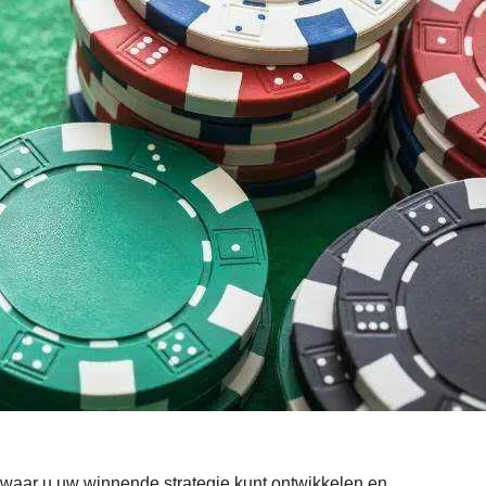
m waar u uw winnende strategie kunt ontwikkelen en