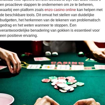
en proactieve stappen te ondernemen om ze te beheren,
waarbij een platform zoals
enzo casino online
kan helpen met
de beschikbare tools. Dit omvat het stellen van duidelijke
budgetten, het herkennen van de tekenen van problematisch
gedrag en het weten wanneer te stoppen. Een
verantwoordelijke benadering van gokken is essentieel voor
een positieve ervaring.