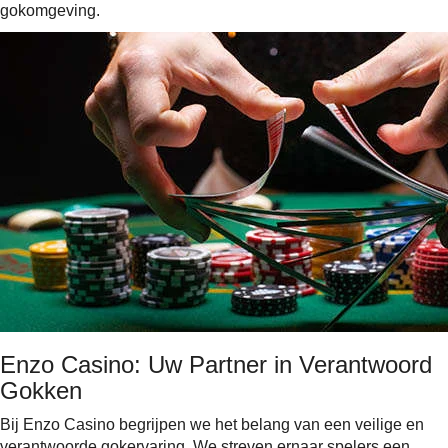
gokomgeving.
Enzo Casino: Uw Partner in Verantwoord
Gokken
Bij Enzo Casino begrijpen we het belang van een veilige en
verantwoorde gokervaring. We streven ernaar spelers een