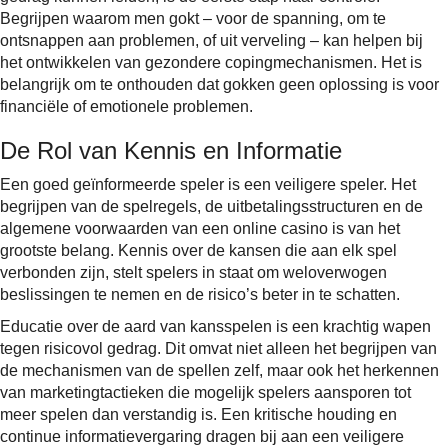
Begrijpen waarom men gokt – voor de spanning, om te
ontsnappen aan problemen, of uit verveling – kan helpen bij
het ontwikkelen van gezondere copingmechanismen. Het is
belangrijk om te onthouden dat gokken geen oplossing is voor
financiële of emotionele problemen.
De Rol van Kennis en Informatie
Een goed geïnformeerde speler is een veiligere speler. Het
begrijpen van de spelregels, de uitbetalingsstructuren en de
algemene voorwaarden van een online casino is van het
grootste belang. Kennis over de kansen die aan elk spel
verbonden zijn, stelt spelers in staat om weloverwogen
beslissingen te nemen en de risico’s beter in te schatten.
Educatie over de aard van kansspelen is een krachtig wapen
tegen risicovol gedrag. Dit omvat niet alleen het begrijpen van
de mechanismen van de spellen zelf, maar ook het herkennen
van marketingtactieken die mogelijk spelers aansporen tot
meer spelen dan verstandig is. Een kritische houding en
continue informatievergaring dragen bij aan een veiligere