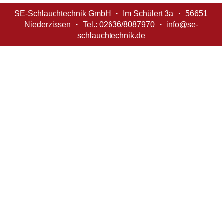
SE-Schlauchtechnik GmbH ・ Im Schülert 3a ・ 56651
Niederzissen ・ Tel.: 02636/8087970 ・ info@se-
schlauchtechnik.de