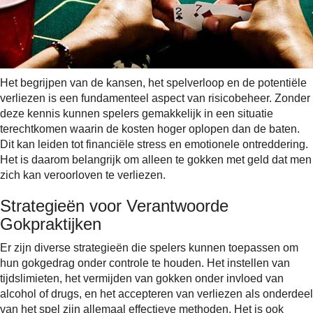
Het begrijpen van de kansen, het spelverloop en de potentiële
verliezen is een fundamenteel aspect van risicobeheer. Zonder
deze kennis kunnen spelers gemakkelijk in een situatie
terechtkomen waarin de kosten hoger oplopen dan de baten.
Dit kan leiden tot financiële stress en emotionele ontreddering.
Het is daarom belangrijk om alleen te gokken met geld dat men
zich kan veroorloven te verliezen.
Strategieën voor Verantwoorde
Gokpraktijken
Er zijn diverse strategieën die spelers kunnen toepassen om
hun gokgedrag onder controle te houden. Het instellen van
tijdslimieten, het vermijden van gokken onder invloed van
alcohol of drugs, en het accepteren van verliezen als onderdeel
van het spel zijn allemaal effectieve methoden. Het is ook