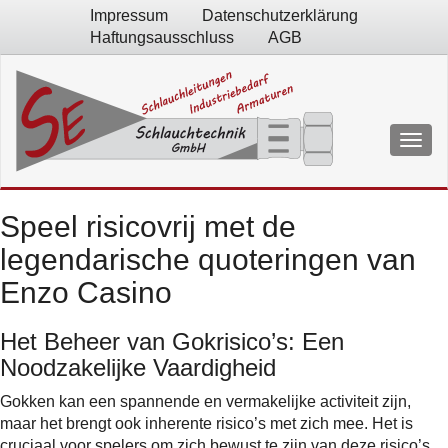
Impressum
Datenschutzerklärung
Haftungsausschluss
AGB
Speel risicovrij met de
legendarische quoteringen van
Enzo Casino
Het Beheer van Gokrisico’s: Een
Noodzakelijke Vaardigheid
Gokken kan een spannende en vermakelijke activiteit zijn,
maar het brengt ook inherente risico’s met zich mee. Het is
cruciaal voor spelers om zich bewust te zijn van deze risico’s