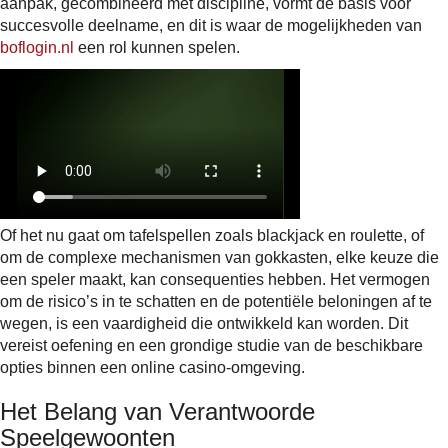
aanpak, gecombineerd met discipline, vormt de basis voor
succesvolle deelname, en dit is waar de mogelijkheden van
boflogin.nl
een rol kunnen spelen.
Of het nu gaat om tafelspellen zoals blackjack en roulette, of
om de complexe mechanismen van gokkasten, elke keuze die
een speler maakt, kan consequenties hebben. Het vermogen
om de risico’s in te schatten en de potentiële beloningen af te
wegen, is een vaardigheid die ontwikkeld kan worden. Dit
vereist oefening en een grondige studie van de beschikbare
opties binnen een online casino-omgeving.
Het Belang van Verantwoorde
Speelgewoonten