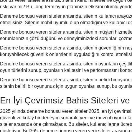
Bonus veren siteler arasında, sitenin kendi kriterlerine uygun o
riski var mı? Bu, long-term oyun planınızın etkisini olumlu yönde 
Deneme bonusu veren siteler arasında, sitenin kullanıcı arayüzün
etmelisiniz. Sitenin mobil uyumlu olup olmadığını ve kullanıcı 
Deneme bonusu veren siteler arasında, sitenin müşteri hizmetle
sorunlarınızın çözüldüğünü ve deneyiminizdeki sorunları çözmek
Deneme bonusu veren siteler arasında, sitenin güvenliğinin neye 
koruyabilecek güvenlik önlemlerini uyguladığını kontrol etmelisi
Deneme bonusu veren siteler arasında, sitenin oyunların çeşitlili
oyun türlerini sunup, oyunların kalitesini ve performansını kontro
Deneme bonusu veren siteler arasında, sitenin belirli bir oyunun
sitenin belirli bir oyununuz için uygun oyunları sunup, bu oyunl
En İyi Çevrimsiz Bahis Siteleri v
2025 yılında deneme bonusu veren siteler 2025, en iyi çevrimsiz b
güvenli ve kolay bir deneyim sunarak, yeni ve mevcut oyuncula
siteler arasında öne çıkmaktadır. Bu siteler, kullanıcılarına ücr
gösteriyor. Bet365, deneme bonusu veren yeni siteler arasında da 