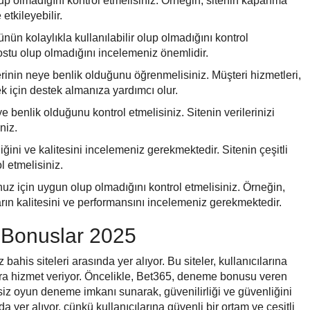
lup olmadığını kontrol etmelisiniz. Örneğin, sitenin kapanma
etkileyebilir.
ün kolaylıkla kullanılabilir olup olmadığını kontrol
dostu olup olmadığını incelemeniz önemlidir.
rinin neye benlik olduğunu öğrenmelisiniz. Müşteri hizmetleri,
 için destek almanıza yardımcı olur.
benlik olduğunu kontrol etmelisiniz. Sitenin verilerinizi
niz.
ğini ve kalitesini incelemeniz gerekmektedir. Sitenin çeşitli
l etmelisiniz.
uz için uygun olup olmadığını kontrol etmelisiniz. Örneğin,
arın kalitesini ve performansını incelemeniz gerekmektedir.
e Bonuslar 2025
ahis siteleri arasında yer alıyor. Bu siteler, kullanıcılarına
ra hizmet veriyor. Öncelikle, Bet365, deneme bonusu veren
etsiz oyun deneme imkanı sunarak, güvenilirliği ve güvenliğini
yer alıyor, çünkü kullanıcılarına güvenli bir ortam ve çeşitli