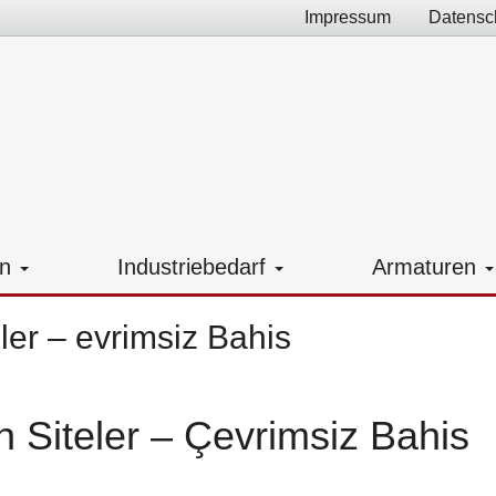
Impressum
Datensc
en
Industriebedarf
Armaturen
er – evrimsiz Bahis
Siteler – Çevrimsiz Bahis