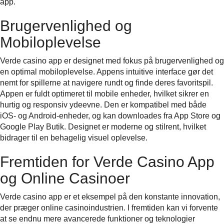
app.
Brugervenlighed og
Mobiloplevelse
Verde casino app er designet med fokus på brugervenlighed og
en optimal mobiloplevelse. Appens intuitive interface gør det
nemt for spillerne at navigere rundt og finde deres favoritspil.
Appen er fuldt optimeret til mobile enheder, hvilket sikrer en
hurtig og responsiv ydeevne. Den er kompatibel med både
iOS- og Android-enheder, og kan downloades fra App Store og
Google Play Butik. Designet er moderne og stilrent, hvilket
bidrager til en behagelig visuel oplevelse.
Fremtiden for Verde Casino App
og Online Casinoer
Verde casino app er et eksempel på den konstante innovation,
der præger online casinoindustrien. I fremtiden kan vi forvente
at se endnu mere avancerede funktioner og teknologier