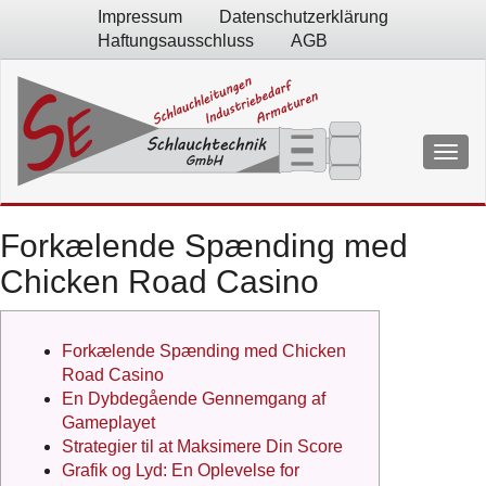
Impressum
Datenschutzerklärung
Haftungsausschluss
AGB
Forkælende Spænding med
Chicken Road Casino
Forkælende Spænding med Chicken
Road Casino
En Dybdegående Gennemgang af
Gameplayet
Strategier til at Maksimere Din Score
Grafik og Lyd: En Oplevelse for