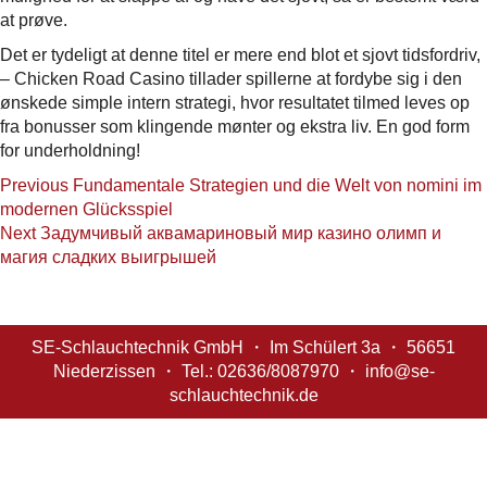
at prøve.
Det er tydeligt at denne titel er mere end blot et sjovt tidsfordriv,
– Chicken Road Casino tillader spillerne at fordybe sig i den
ønskede simple intern strategi, hvor resultatet tilmed leves op
fra bonusser som klingende mønter og ekstra liv. En god form
for underholdning!
Beitragsnavigation
Previous
Previous
Fundamentale Strategien und die Welt von nomini im
post:
modernen Glücksspiel
Next
Next
Задумчивый аквамариновый мир казино олимп и
post:
магия сладких выигрышей
SE-Schlauchtechnik GmbH ・ Im Schülert 3a ・ 56651
Niederzissen ・ Tel.: 02636/8087970 ・ info@se-
schlauchtechnik.de