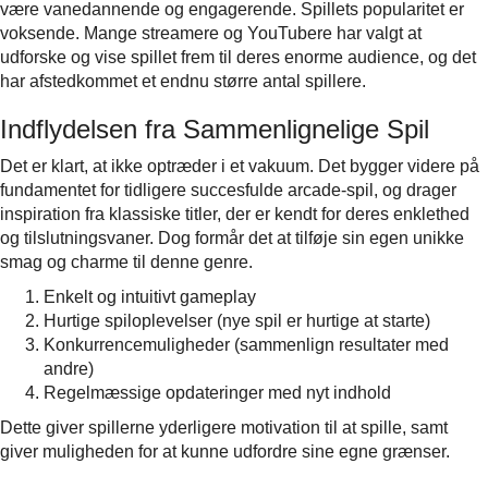
være vanedannende og engagerende. Spillets popularitet er
voksende. Mange streamere og YouTubere har valgt at
udforske og vise spillet frem til deres enorme audience, og det
har afstedkommet et endnu større antal spillere.
Indflydelsen fra Sammenlignelige Spil
Det er klart, at
ikke optræder i et vakuum. Det bygger videre på
fundamentet for tidligere succesfulde arcade-spil, og drager
inspiration fra klassiske titler, der er kendt for deres enklethed
og tilslutningsvaner. Dog formår det at tilføje sin egen unikke
smag og charme til denne genre.
Enkelt og intuitivt gameplay
Hurtige spiloplevelser (nye spil er hurtige at starte)
Konkurrencemuligheder (sammenlign resultater med
andre)
Regelmæssige opdateringer med nyt indhold
Dette giver spillerne yderligere motivation til at spille, samt
giver muligheden for at kunne udfordre sine egne grænser.