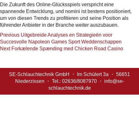
Die Zukunft des Online-Glücksspiels verspricht eine
spannende Entwicklung, und
nomini
ist bestens positioniert,
um von diesen Trends zu profitieren und seine Position als
führender Anbieter in der Branche weiter auszubauen.
Beitragsnavigation
Previous
Previous
Uitgebreide Analyses en Strategieën voor
post:
Succesvolle Napoleon Games Sport Weddenschappen
Next
Next
Forkælende Spænding med Chicken Road Casino
post:
SE-Schlauchtechnik GmbH ・ Im Schülert 3a ・ 56651
Niederzissen ・ Tel.: 02636/8087970 ・ info@se-
schlauchtechnik.de