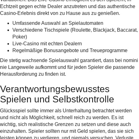
Echtzeit gegen echte Dealer anzutreten und das authentische
Casino-Erlebnis direkt von zu Hause aus zu genießen.
Umfassende Auswahl an Spielautomaten
Verschiedene Tischspiele (Roulette, Blackjack, Baccarat,
Poker)
Live-Casino mit echten Dealern
Regelmäßige Bonusangebote und Treueprogramme
Die stetig wachsende Spielauswahl garantiert, dass bei
nomini
nie Langeweile aufkommt und für jeden Spieler die passende
Herausforderung zu finden ist.
Verantwortungsbewusstes
Spielen und Selbstkontrolle
Glücksspiel sollte immer als Unterhaltung betrachtet werden
und nicht als Möglichkeit, schnell reich zu werden. Es ist
wichtig, sich realistische Grenzen zu setzen und diese auch
einzuhalten. Spieler sollten nur mit Geld spielen, das sie sich
leisten können zu verlieren, und niemals versuchen, Verluste