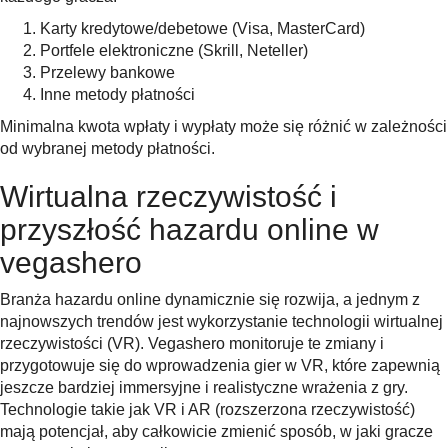
Karty kredytowe/debetowe (Visa, MasterCard)
Portfele elektroniczne (Skrill, Neteller)
Przelewy bankowe
Inne metody płatności
Minimalna kwota wpłaty i wypłaty może się różnić w zależności
od wybranej metody płatności.
Wirtualna rzeczywistość i
przyszłość hazardu online w
vegashero
Branża hazardu online dynamicznie się rozwija, a jednym z
najnowszych trendów jest wykorzystanie technologii wirtualnej
rzeczywistości (VR). Vegashero monitoruje te zmiany i
przygotowuje się do wprowadzenia gier w VR, które zapewnią
jeszcze bardziej immersyjne i realistyczne wrażenia z gry.
Technologie takie jak VR i AR (rozszerzona rzeczywistość)
mają potencjał, aby całkowicie zmienić sposób, w jaki gracze