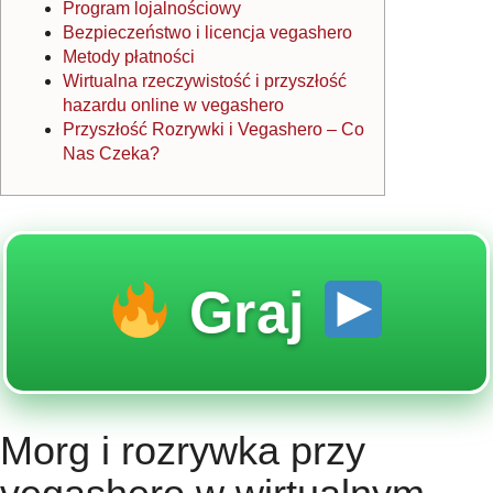
Program lojalnościowy
Bezpieczeństwo i licencja vegashero
Metody płatności
Wirtualna rzeczywistość i przyszłość
hazardu online w vegashero
Przyszłość Rozrywki i Vegashero – Co
Nas Czeka?
Graj
Morg i rozrywka przy