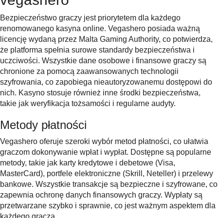
Bezpieczeństwo graczy jest priorytetem dla każdego
renomowanego kasyna online. Vegashero posiada ważną
licencję wydaną przez Malta Gaming Authority, co potwierdza,
że platforma spełnia surowe standardy bezpieczeństwa i
uczciwości. Wszystkie dane osobowe i finansowe graczy są
chronione za pomocą zaawansowanych technologii
szyfrowania, co zapobiega nieautoryzowanemu dostępowi do
nich. Kasyno stosuje również inne środki bezpieczeństwa,
takie jak weryfikacja tożsamości i regularne audyty.
Metody płatności
Vegashero oferuje szeroki wybór metod płatności, co ułatwia
graczom dokonywanie wpłat i wypłat. Dostępne są popularne
metody, takie jak karty kredytowe i debetowe (Visa,
MasterCard), portfele elektroniczne (Skrill, Neteller) i przelewy
bankowe. Wszystkie transakcje są bezpieczne i szyfrowane, co
zapewnia ochronę danych finansowych graczy. Wypłaty są
przetwarzane szybko i sprawnie, co jest ważnym aspektem dla
każdego gracza.