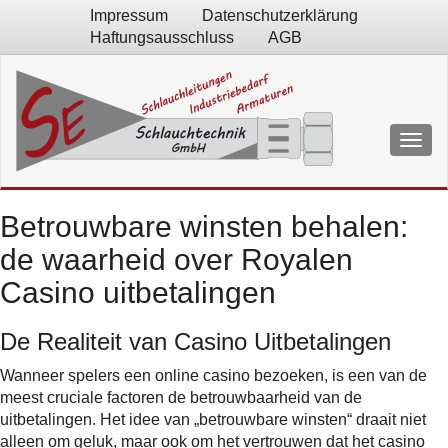
Impressum
Datenschutzerklärung
Haftungsausschluss
AGB
Betrouwbare winsten behalen:
de waarheid over Royalen
Casino uitbetalingen
De Realiteit van Casino Uitbetalingen
Wanneer spelers een online casino bezoeken, is een van de
meest cruciale factoren de betrouwbaarheid van de
uitbetalingen. Het idee van „betrouwbare winsten“ draait niet
alleen om geluk, maar ook om het vertrouwen dat het casino