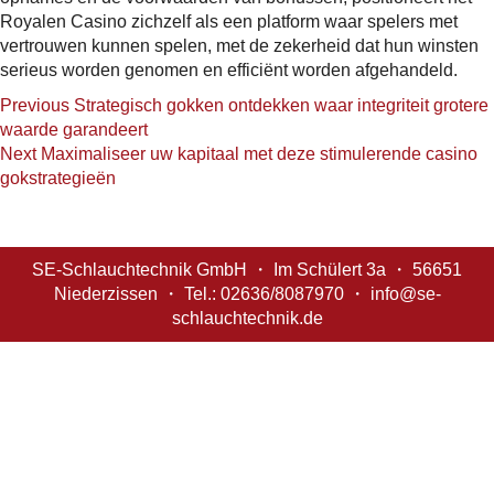
Royalen Casino zichzelf als een platform waar spelers met
vertrouwen kunnen spelen, met de zekerheid dat hun winsten
serieus worden genomen en efficiënt worden afgehandeld.
Beitragsnavigation
Previous
Previous
Strategisch gokken ontdekken waar integriteit grotere
post:
waarde garandeert
Next
Next
Maximaliseer uw kapitaal met deze stimulerende casino
post:
gokstrategieën
SE-Schlauchtechnik GmbH ・ Im Schülert 3a ・ 56651
Niederzissen ・ Tel.: 02636/8087970 ・ info@se-
schlauchtechnik.de