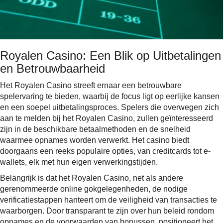
Royalen Casino: Een Blik op Uitbetalingen
en Betrouwbaarheid
Het Royalen Casino streeft ernaar een betrouwbare
spelervaring te bieden, waarbij de focus ligt op eerlijke kansen
en een soepel uitbetalingsproces. Spelers die overwegen zich
aan te melden bij het Royalen Casino, zullen geïnteresseerd
zijn in de beschikbare betaalmethoden en de snelheid
waarmee opnames worden verwerkt. Het casino biedt
doorgaans een reeks populaire opties, van creditcards tot e-
wallets, elk met hun eigen verwerkingstijden.
Belangrijk is dat het Royalen Casino, net als andere
gerenommeerde online gokgelegenheden, de nodige
verificatiestappen hanteert om de veiligheid van transacties te
waarborgen. Door transparant te zijn over hun beleid rondom
opnames en de voorwaarden van bonussen, positioneert het