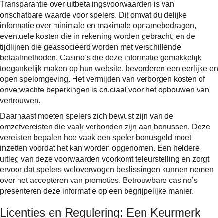
Transparantie over uitbetalingsvoorwaarden is van
onschatbare waarde voor spelers. Dit omvat duidelijke
informatie over minimale en maximale opnamebedragen,
eventuele kosten die in rekening worden gebracht, en de
tijdlijnen die geassocieerd worden met verschillende
betaalmethoden. Casino’s die deze informatie gemakkelijk
toegankelijk maken op hun website, bevorderen een eerlijke en
open spelomgeving. Het vermijden van verborgen kosten of
onverwachte beperkingen is cruciaal voor het opbouwen van
vertrouwen.
Daarnaast moeten spelers zich bewust zijn van de
omzetvereisten die vaak verbonden zijn aan bonussen. Deze
vereisten bepalen hoe vaak een speler bonusgeld moet
inzetten voordat het kan worden opgenomen. Een heldere
uitleg van deze voorwaarden voorkomt teleurstelling en zorgt
ervoor dat spelers weloverwogen beslissingen kunnen nemen
over het accepteren van promoties. Betrouwbare casino’s
presenteren deze informatie op een begrijpelijke manier.
Licenties en Regulering: Een Keurmerk