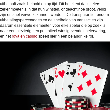
uitbetaalt zoals beloofd en op tijd. Dit betekent dat spelers
zeker moeten zijn dat hun winsten, ongeacht hoe groot, veilig
zijn en snel verwerkt kunnen worden. De transparantie rondom
uitbetalingspercentages en de snelheid van transacties zijn
daarom essentiële elementen voor elke speler die op zoek is
naar een plezierige en potentieel winstgevende spelervaring,
en het
royalen casino
speelt hierin een belangrijke rol.