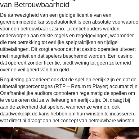
van Betrouwbaarheid
De aanwezigheid van een geldige licentie van een
gerenommeerde kansspelautoriteit is een absolute voorwaarde
voor een betrouwbaar casino. Licentiehouders worden
onderworpen aan strikte regels en regelgevingen, waaronder
die met betrekking tot eerlijke spelpraktijken en tijdige
uitbetalingen. Dit zorgt ervoor dat het casino operaties uitvoert
met integriteit en dat spelers beschermd worden. Een casino
dat opereert zonder licentie, biedt weinig tot geen zekerheid
over de veiligheid van hun geld.
Regulering garandeert ook dat de spellen eerlijk zijn en dat de
uitbetalingspercentages (RTP – Return to Player) accuraat zijn.
Onafhankelijke auditors controleren regelmatig de spellen om
te verzekeren dat ze willekeurig en eerlijk zijn. Dit draagt bij
aan de zekerheid dat spelers, wanneer ze winnen, ook
daadwerkelijk de kans hebben om hun winsten te incasseren,
wat direct bijdraagt aan het concept van betrouwbare winsten.