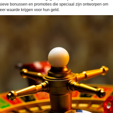
ieve bonussen en promoties die speciaal zijn ontworpen om
eer waarde krijgen voor hun geld.