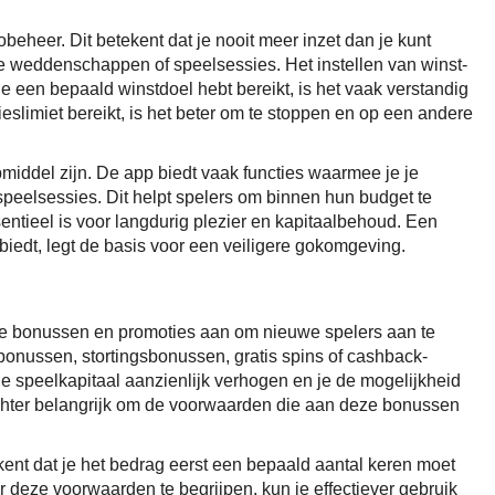
obeheer. Dit betekent dat je nooit meer inzet dan je kunt
ere weddenschappen of speelsessies. Het instellen van winst-
 je een bepaald winstdoel hebt bereikt, is het vaak verstandig
lieslimiet bereikt, is het beter om te stoppen en op een andere
middel zijn. De app biedt vaak functies waarmee je je
 speelsessies. Dit helpt spelers om binnen hun budget te
ntieel is voor langdurig plezier en kapitaalbehoud. Een
biedt, legt de basis voor een veiligere gokomgeving.
ke bonussen en promoties aan om nieuwe spelers aan te
onussen, stortingsbonussen, gratis spins of cashback-
e speelkapitaal aanzienlijk verhogen en je de mogelijkheid
echter belangrijk om de voorwaarden die aan deze bonussen
kent dat je het bedrag eerst een bepaald aantal keren moet
or deze voorwaarden te begrijpen, kun je effectiever gebruik