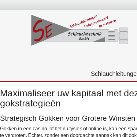
Schlauchleitung
Maximaliseer uw kapitaal met de
gokstrategieën
Strategisch Gokken voor Grotere Winsten
Gokken in een casino, of het nu fysiek of online is, kan een sp
te vergroten. Echter, zonder een doordachte aanpak kan dit ook 