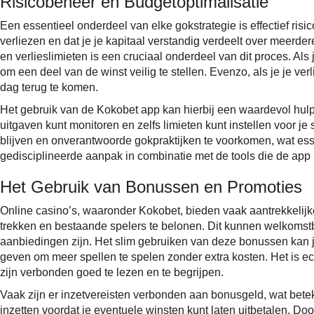
Risicobeheer en Budgetoptimalisatie
Een essentieel onderdeel van elke gokstrategie is effectief risic
verliezen en dat je je kapitaal verstandig verdeelt over meerd
en verlieslimieten is een cruciaal onderdeel van dit proces. Als
om een deel van de winst veilig te stellen. Evenzo, als je je ver
dag terug te komen.
Het gebruik van de Kokobet app kan hierbij een waardevol hulp
uitgaven kunt monitoren en zelfs limieten kunt instellen voor je
blijven en onverantwoorde gokpraktijken te voorkomen, wat esse
gedisciplineerde aanpak in combinatie met de tools die de app 
Het Gebruik van Bonussen en Promoties
Online casino’s, waaronder Kokobet, bieden vaak aantrekkelij
trekken en bestaande spelers te belonen. Dit kunnen welkomstb
aanbiedingen zijn. Het slim gebruiken van deze bonussen kan j
geven om meer spellen te spelen zonder extra kosten. Het is 
zijn verbonden goed te lezen en te begrijpen.
Vaak zijn er inzetvereisten verbonden aan bonusgeld, wat bete
inzetten voordat je eventuele winsten kunt laten uitbetalen. Do