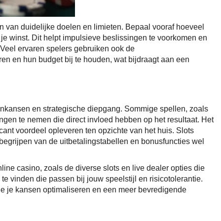
en van duidelijke doelen en limieten. Bepaal vooraf hoeveel
 je winst. Dit helpt impulsieve beslissingen te voorkomen en
n. Veel ervaren spelers gebruiken ook de
ren en hun budget bij te houden, wat bijdraagt aan een
 winkansen en strategische diepgang. Sommige spellen, zoals
ngen te nemen die direct invloed hebben op het resultaat. Het
cant voordeel opleveren ten opzichte van het huis. Slots
begrijpen van de uitbetalingstabellen en bonusfuncties wel
ne casino, zoals de diverse slots en live dealer opties die
te vinden die passen bij jouw speelstijl en risicotolerantie.
n je je kansen optimaliseren en een meer bevredigende