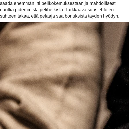
saada enemmän irti pelikokemuksestaan ja mahdollisesti
nauttia pidemmistä pelihetkistä. Tarkkaavaisuus ehtojen
suhteen takaa, että pelaaja saa bonuksista täyden hyödyn.