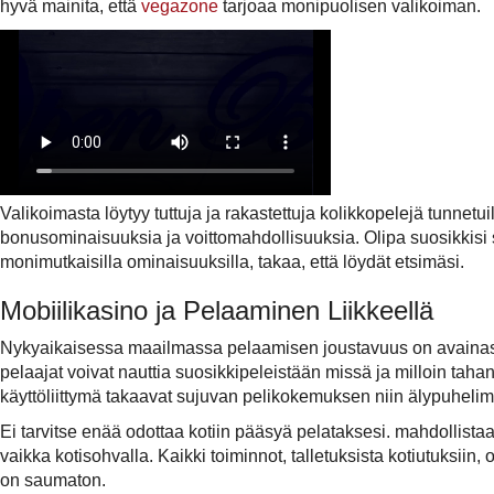
hyvä mainita, että
vegazone
tarjoaa monipuolisen valikoiman.
Valikoimasta löytyy tuttuja ja rakastettuja kolikkopelejä tunnetuil
bonusominaisuuksia ja voittomahdollisuuksia. Olipa suosikkisi s
monimutkaisilla ominaisuuksilla, takaa, että löydät etsimäsi.
Mobiilikasino ja Pelaaminen Liikkeellä
Nykyaikaisessa maailmassa pelaamisen joustavuus on avainase
pelaajat voivat nauttia suosikkipeleistään missä ja milloin tahan
käyttöliittymä takaavat sujuvan pelikokemuksen niin älypuhelimil
Ei tarvitse enää odottaa kotiin pääsyä pelataksesi. mahdollistaa 
vaikka kotisohvalla. Kaikki toiminnot, talletuksista kotiutuksiin,
on saumaton.