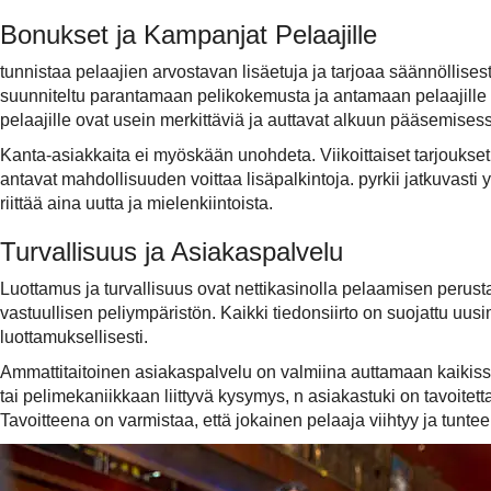
Bonukset ja Kampanjat Pelaajille
tunnistaa pelaajien arvostavan lisäetuja ja tarjoaa säännöllise
suunniteltu parantamaan pelikokemusta ja antamaan pelaajille 
pelaajille ovat usein merkittäviä ja auttavat alkuun pääsemises
Kanta-asiakkaita ei myöskään unohdeta. Viikoittaiset tarjoukset,
antavat mahdollisuuden voittaa lisäpalkintoja. pyrkii jatkuvasti y
riittää aina uutta ja mielenkiintoista.
Turvallisuus ja Asiakaspalvelu
Luottamus ja turvallisuus ovat nettikasinolla pelaamisen perusta
vastuullisen peliympäristön. Kaikki tiedonsiirto on suojattu uus
luottamuksellisesti.
Ammattitaitoinen asiakaspalvelu on valmiina auttamaan kaikiss
tai pelimekaniikkaan liittyvä kysymys, n asiakastuki on tavoitet
Tavoitteena on varmistaa, että jokainen pelaaja viihtyy ja tuntee